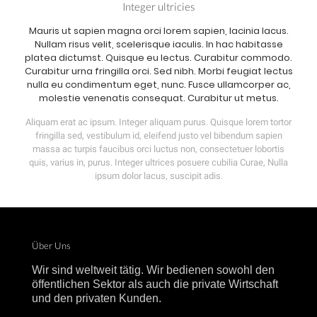
Integer ultricies
Mauris ut sapien magna orci lorem sapien, lacinia lacus.
Nullam risus velit, scelerisque iaculis. In hac habitasse
platea dictumst. Quisque eu lectus. Curabitur commodo.
Curabitur urna fringilla orci. Sed nibh. Morbi feugiat lectus
nulla eu condimentum eget, nunc. Fusce ullamcorper ac,
molestie venenatis consequat. Curabitur ut metus.
Aliquam erat ac ipsum. Integer aliquam purus. Quisque lorem tortor
fringilla sed, vestibulum id, eleifend justo vel bibendum sapien
massa ac turpis faucibus orci luctus non, consectetuer lobortis
quis, varius in, purus. Integer ultrices posuere cubilia Curae, Nulla
ipsum dolor lacus, suscipit adis.
Über Uns
Wir sind weltweit tätig. Wir bedienen sowohl den
öffentlichen Sektor als auch die private Wirtschaft
und den privaten Kunden.